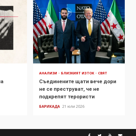
АНАЛИЗИ
БЛИЗКИЯТ ИЗТОК
СВЯТ
на
Съединените щати вече дори
в
не се преструват, че не
подкрепят терористи
БАРИКАДА
21 юли 2026