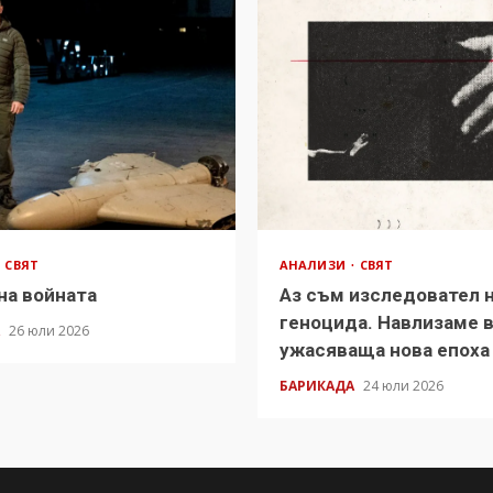
СВЯТ
АНАЛИЗИ
СВЯТ
на войната
Аз съм изследовател 
геноцида. Навлизаме 
А
26 юли 2026
ужасяваща нова епоха
БАРИКАДА
24 юли 2026