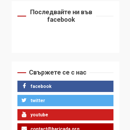
Последвайте ни във
facebook
Свържете се с нас
facebook
twitter
youtube
contact@baricada.org