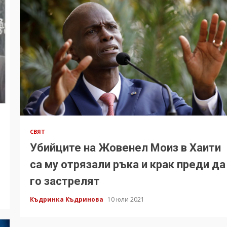
СВЯТ
Убийците на Жовенел Моиз в Хаити
са му отрязали ръка и крак преди да
го застрелят
Къдринка Къдринова
10 юли 2021