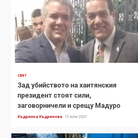
СВЯТ
Зад убийството на хаитянския
президент стоят сили,
заговорничели и срещу Мадуро
Къдринка Къдринова
15 юли 2021