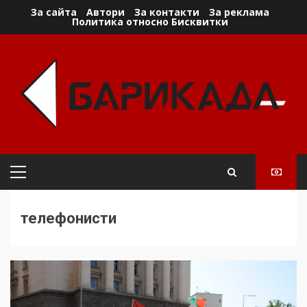
Skip
За сайта
Автори
За контакти
За реклама
Политика относно Бисквитки
to
content
Primary
Menu
телефонисти