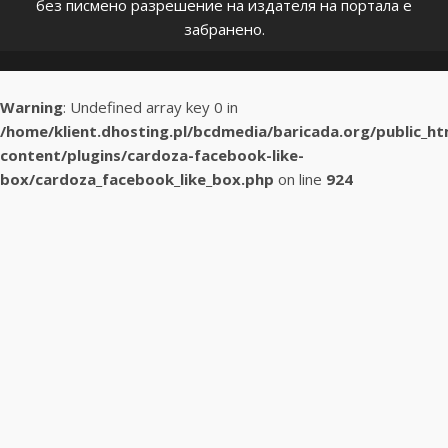
без писмено разрешение на издателя на портала е
забранено.
Warning
: Undefined array key 0 in
/home/klient.dhosting.pl/bcdmedia/baricada.org/public_h
content/plugins/cardoza-facebook-like-
box/cardoza_facebook_like_box.php
on line
924