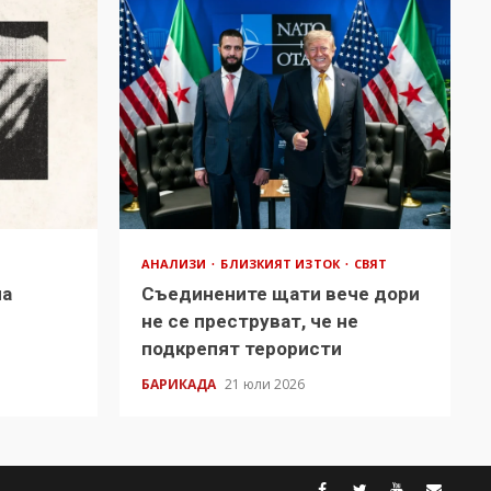
АНАЛИЗИ
БЛИЗКИЯТ ИЗТОК
СВЯТ
на
Съединените щати вече дори
в
не се преструват, че не
подкрепят терористи
БАРИКАДА
21 юли 2026