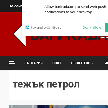
Skip
За сайта
Автори
За контакти
За реклама
Полит
Allow baricada.org to send web push
to
notifications to your desktop.
content
Don't allow
Powered by SendPulse
БЪЛГАРИЯ
СВЯТ
ОБЩЕСТВО
И
тежък петрол