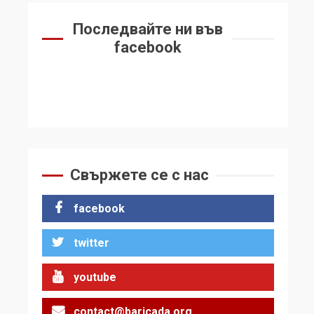
Последвайте ни във
facebook
Свържете се с нас
facebook
twitter
youtube
contact@baricada.org