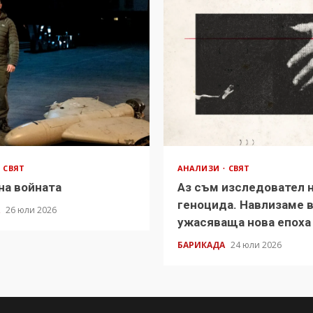
СВЯТ
АНАЛИЗИ
СВЯТ
на войната
Аз съм изследовател 
геноцида. Навлизаме 
А
26 юли 2026
ужасяваща нова епоха
БАРИКАДА
24 юли 2026