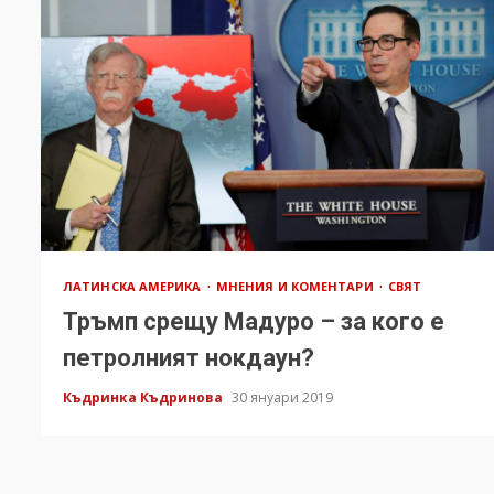
ЛАТИНСКА АМЕРИКА
МНЕНИЯ И КОМЕНТАРИ
СВЯТ
Тръмп срещу Мадуро – за кого е
петролният нокдаун?
Къдринка Къдринова
30 януари 2019