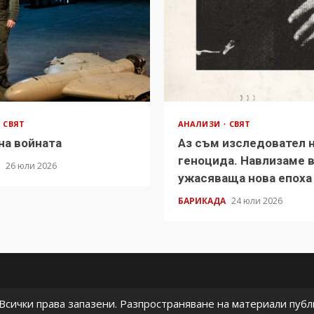
СВЯТ
АНАЛИЗИ
СВЯТ
на войната
Аз съм изследовател 
геноцида. Навлизаме 
А
26 юли 2026
ужасяваща нова епоха
БАРИКАДА
24 юли 2026
сички права запазени. Разпространяване на материали публи