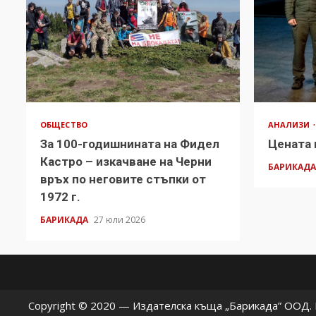
ОБЩЕСТВО
АНАЛИЗИ
За 100-годишнината на Фидел
Цената 
Кастро – изкачване на Черни
БАРИКАД
връх по неговите стъпки от
1972 г.
БАРИКАДА
27 юли 2026
Copyright © 2020 — Издателска къща „Барикада” ООД. В