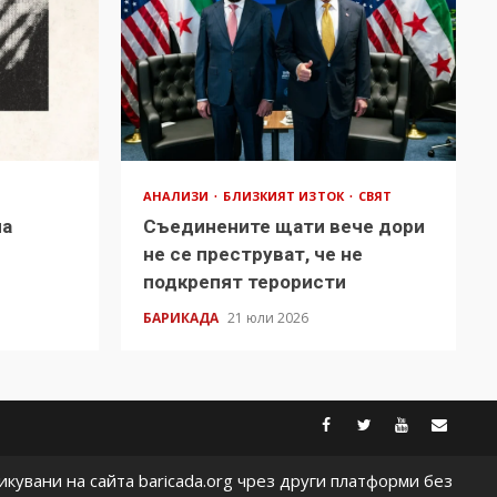
АНАЛИЗИ
БЛИЗКИЯТ ИЗТОК
СВЯТ
на
Съединените щати вече дори
в
не се преструват, че не
подкрепят терористи
БАРИКАДА
21 юли 2026
facebook
twitter
youtub
cont
кувани на сайта baricada.org чрез други платформи без