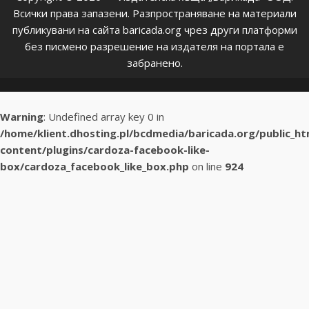
Всички права запазени. Разпространяване на материали
публикувани на сайта baricada.org чрез други платформи
без писмено разрешение на издателя на портала е
забранено.
Warning
: Undefined array key 0 in
/home/klient.dhosting.pl/bcdmedia/baricada.org/public_h
content/plugins/cardoza-facebook-like-
box/cardoza_facebook_like_box.php
on line
924