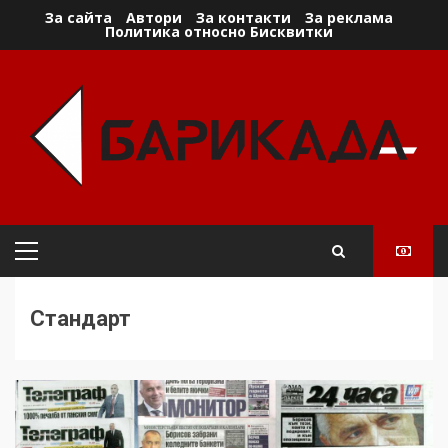
Skip
За сайта
Автори
За контакти
За реклама
Политика относно Бисквитки
to
content
Primary
Menu
Стандарт