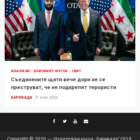
АНАЛИЗИ
БЛИЗКИЯТ ИЗТОК
СВЯТ
Съединените щати вече дори не се
преструват, че не подкрепят терористи
БАРИКАДА
21 юли 2026
facebook
twitter
youtube
contact@baric
Copyright © 2020 — Издателска къща „Барикада” ООД.