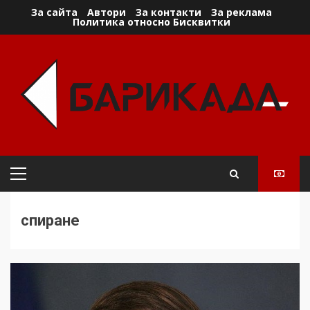
Skip
За сайта
Автори
За контакти
За реклама
Политика относно Бисквитки
to
content
Primary
Menu
спиране