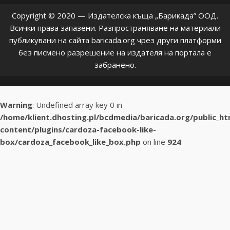
Copyright © 2020 — Издателска къща „Барикада” ООД.
Всички права запазени. Разпространяване на материали
публикувани на сайта baricada.org чрез други платформи
без писмено разрешение на издателя на портала е
забранено.
Warning
: Undefined array key 0 in
/home/klient.dhosting.pl/bcdmedia/baricada.org/public_h
content/plugins/cardoza-facebook-like-
box/cardoza_facebook_like_box.php
on line
924