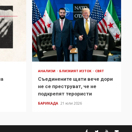
АНАЛИЗИ
БЛИЗКИЯТ ИЗТОК
СВЯТ
на
Съединените щати вече дори
в
не се преструват, че не
подкрепят терористи
БАРИКАДА
21 юли 2026