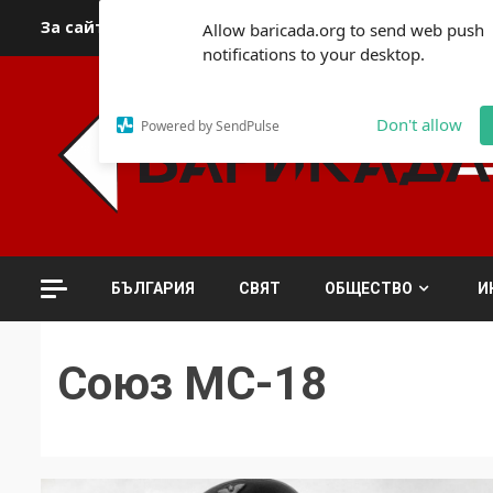
Skip
За сайта
Автори
За контакти
За реклама
Полит
Allow baricada.org to send web push
to
notifications to your desktop.
content
Don't allow
Powered by SendPulse
БЪЛГАРИЯ
СВЯТ
ОБЩЕСТВО
И
Союз МС-18