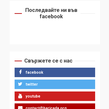
Последвайте ни във
facebook
Свържете се с нас
facebook
twitter
youtube
contact@baricada.org