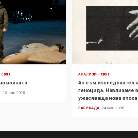
СВЯТ
АНАЛИЗИ
СВЯТ
на войната
Аз съм изследовател 
геноцида. Навлизаме 
А
26 юли 2026
ужасяваща нова епоха
БАРИКАДА
24 юли 2026