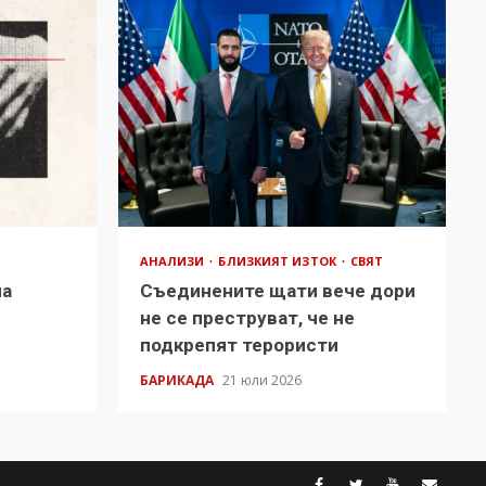
АНАЛИЗИ
БЛИЗКИЯТ ИЗТОК
СВЯТ
на
Съединените щати вече дори
в
не се преструват, че не
подкрепят терористи
БАРИКАДА
21 юли 2026