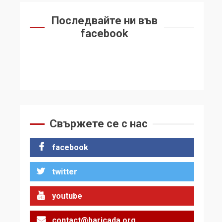
Последвайте ни във
facebook
Свържете се с нас
facebook
twitter
youtube
contact@baricada.org