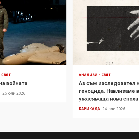
СВЯТ
АНАЛИЗИ
СВЯТ
на войната
Аз съм изследовател 
геноцида. Навлизаме 
А
26 юли 2026
ужасяваща нова епоха
БАРИКАДА
24 юли 2026