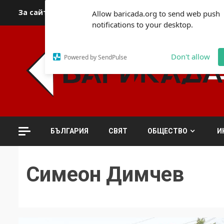
Skip
За сайта
Автори
За контакти
За реклама
Полит
Allow baricada.org to send web push
to
notifications to your desktop.
content
Don't allow
Powered by SendPulse
БЪЛГАРИЯ
СВЯТ
ОБЩЕСТВО
И
Симеон Димчев