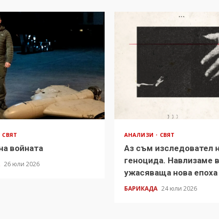
СВЯТ
АНАЛИЗИ
СВЯТ
на войната
Аз съм изследовател 
геноцида. Навлизаме 
А
26 юли 2026
ужасяваща нова епоха
БАРИКАДА
24 юли 2026