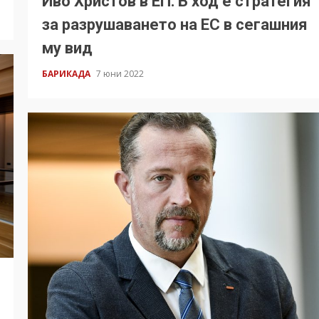
Иво Христов в ЕП: В ход е стратегия
за разрушаването на ЕС в сегашния
му вид
БАРИКАДА
7 юни 2022