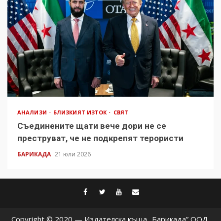
АНАЛИЗИ
БЛИЗКИЯТ ИЗТОК
СВЯТ
Съединените щати вече дори не се
преструват, че не подкрепят терористи
БАРИКАДА
21 юли 2026
facebook
twitter
youtube
contact@baric
Copyright © 2020 — Издателска къща „Барикада” ООД.