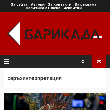
Skip
За сайта
Автори
За контакти
За реклама
Политика относно Бисквитки
to
content
Primary
Menu
свръхинтерпретация