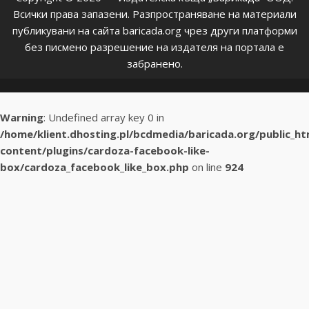
Всички права запазени. Разпространяване на материали
публикувани на сайта baricada.org чрез други платформи
без писмено разрешение на издателя на портала е
забранено.
Warning
: Undefined array key 0 in
/home/klient.dhosting.pl/bcdmedia/baricada.org/public_h
content/plugins/cardoza-facebook-like-
box/cardoza_facebook_like_box.php
on line
924