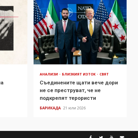
АНАЛИЗИ
БЛИЗКИЯТ ИЗТОК
СВЯТ
на
Съединените щати вече дори
в
не се преструват, че не
подкрепят терористи
БАРИКАДА
21 юли 2026