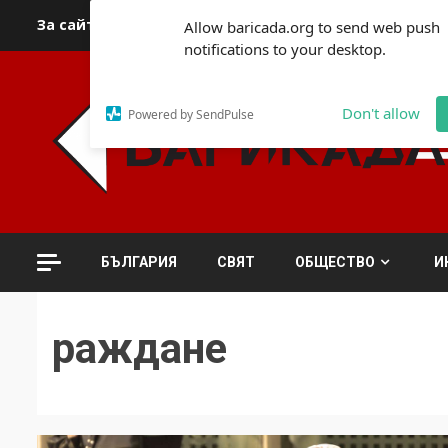
Skip
За сайта
Автори
За контакти
За реклама
Полит
Allow baricada.org to send web push
to
notifications to your desktop.
content
Don't allow
Powered by SendPulse
БЪЛГАРИЯ
СВЯТ
ОБЩЕСТВО
И
раждане