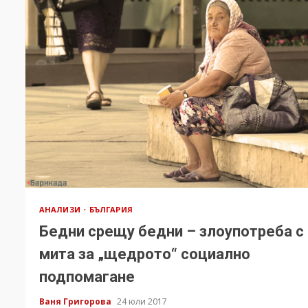
АНАЛИЗИ
БЪЛГАРИЯ
Бедни срещу бедни – злоупотреба с
мита за „щедрото“ социално
подпомагане
Ваня Григорова
24 юли 2017