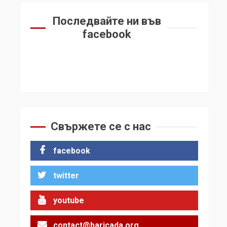
Последвайте ни във
facebook
Свържете се с нас
facebook
twitter
youtube
contact@baricada.org