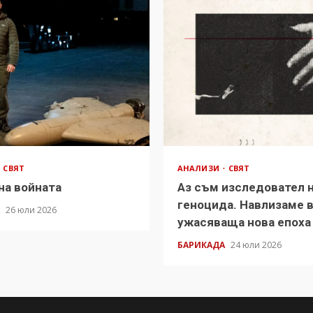
СВЯТ
АНАЛИЗИ
СВЯТ
на войната
Аз съм изследовател 
геноцида. Навлизаме 
А
26 юли 2026
ужасяваща нова епоха
БАРИКАДА
24 юли 2026