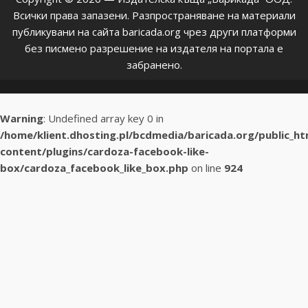
Всички права запазени. Разпространяване на материали
публикувани на сайта baricada.org чрез други платформи
без писмено разрешение на издателя на портала е
забранено.
Warning
: Undefined array key 0 in
/home/klient.dhosting.pl/bcdmedia/baricada.org/public_h
content/plugins/cardoza-facebook-like-
box/cardoza_facebook_like_box.php
on line
924