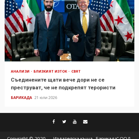
АНАЛИЗИ
БЛИЗКИЯТ ИЗТОК
СВЯТ
Съединените щати вече дори не се
преструват, че не подкрепят терористи
БАРИКАДА
21 юли 2026
facebook
twitter
youtube
contact@baric
Copyright © 2020 — Издателска къща „Барикада” ООД.