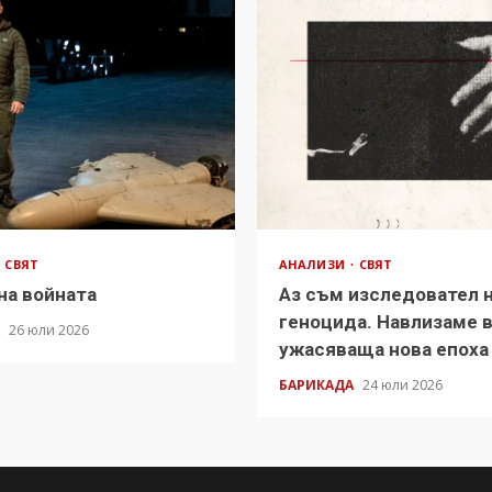
СВЯТ
АНАЛИЗИ
СВЯТ
на войната
Аз съм изследовател 
геноцида. Навлизаме 
А
26 юли 2026
ужасяваща нова епоха
БАРИКАДА
24 юли 2026