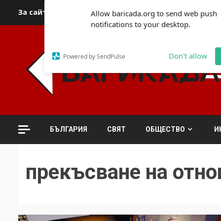
Skip
За сайта
Автори
За контакти
За реклама
Полит
Allow baricada.org to send web push
to
notifications to your desktop.
content
Don't allow
Powered by SendPulse
БЪЛГАРИЯ
СВЯТ
ОБЩЕСТВО
И
прекъсване на отн