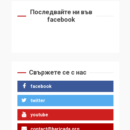
Последвайте ни във
facebook
Свържете се с нас
facebook
twitter
youtube
contact@baricada.org