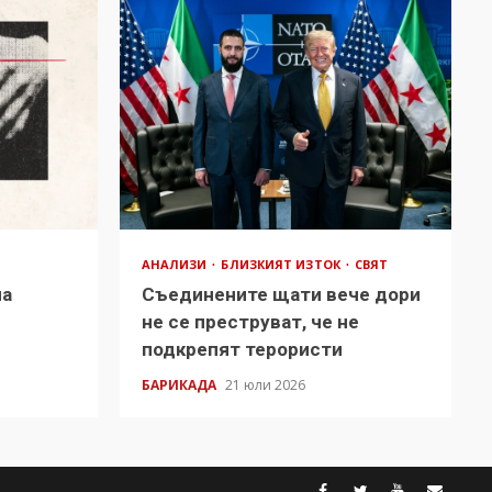
АНАЛИЗИ
БЛИЗКИЯТ ИЗТОК
СВЯТ
на
Съединените щати вече дори
в
не се преструват, че не
подкрепят терористи
БАРИКАДА
21 юли 2026