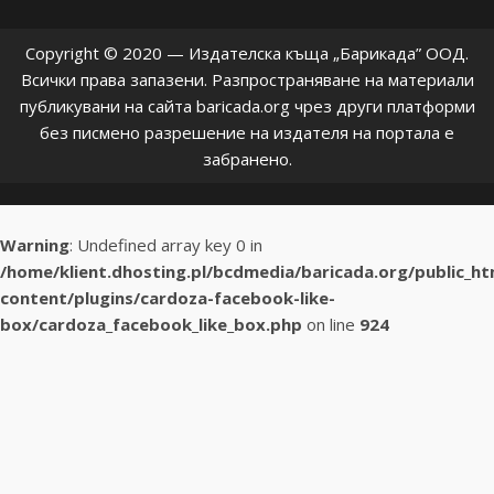
Copyright © 2020 — Издателска къща „Барикада” ООД.
Всички права запазени. Разпространяване на материали
публикувани на сайта baricada.org чрез други платформи
без писмено разрешение на издателя на портала е
забранено.
Warning
: Undefined array key 0 in
/home/klient.dhosting.pl/bcdmedia/baricada.org/public_h
content/plugins/cardoza-facebook-like-
box/cardoza_facebook_like_box.php
on line
924