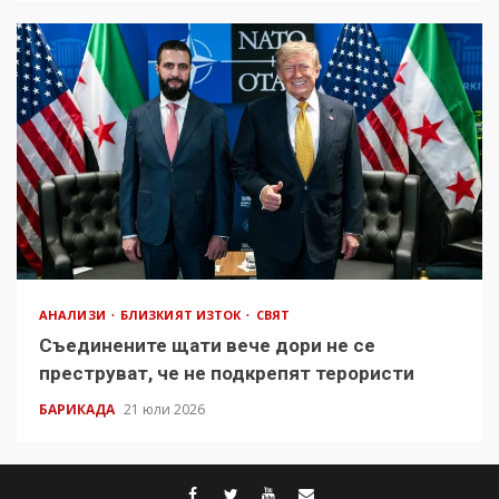
АНАЛИЗИ
БЛИЗКИЯТ ИЗТОК
СВЯТ
Съединените щати вече дори не се
преструват, че не подкрепят терористи
БАРИКАДА
21 юли 2026
facebook
twitter
youtube
contact@baric