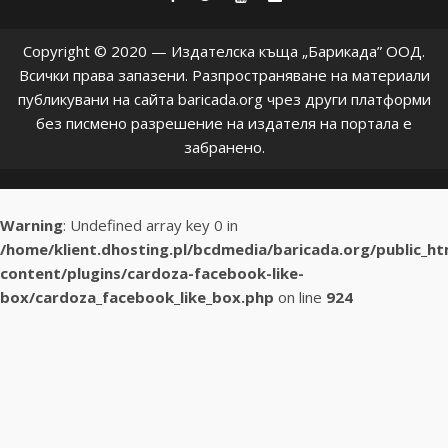
Copyright © 2020 — Издателска къща „Барикада” ООД.
Всички права запазени. Разпространяване на материали
публикувани на сайта baricada.org чрез други платформи
без писмено разрешение на издателя на портала е
забранено.
Warning
: Undefined array key 0 in
/home/klient.dhosting.pl/bcdmedia/baricada.org/public_h
content/plugins/cardoza-facebook-like-
box/cardoza_facebook_like_box.php
on line
924