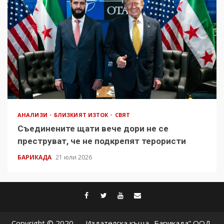
АНАЛИЗИ
БЛИЗКИЯТ ИЗТОК
СВЯТ
Съединените щати вече дори не се
преструват, че не подкрепят терористи
БАРИКАДА
21 юли 2026
facebook
twitter
youtube
contact@baric
Copyright © 2020 — Издателска къща „Барикада” ООД.