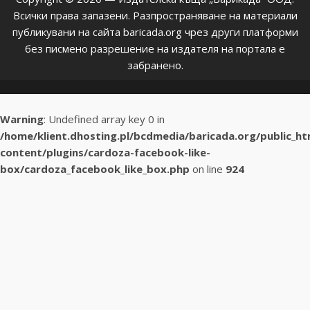
Всички права запазени. Разпространяване на материали
публикувани на сайта baricada.org чрез други платформи
без писмено разрешение на издателя на портала е
забранено.
Warning
: Undefined array key 0 in
/home/klient.dhosting.pl/bcdmedia/baricada.org/public_h
content/plugins/cardoza-facebook-like-
box/cardoza_facebook_like_box.php
on line
924