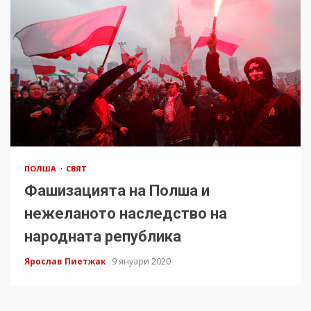
ПОЛША
СВЯТ
Фашизацията на Полша и
нежеланото наследство на
народната република
Ярослав Пиетжак
9 януари 2020