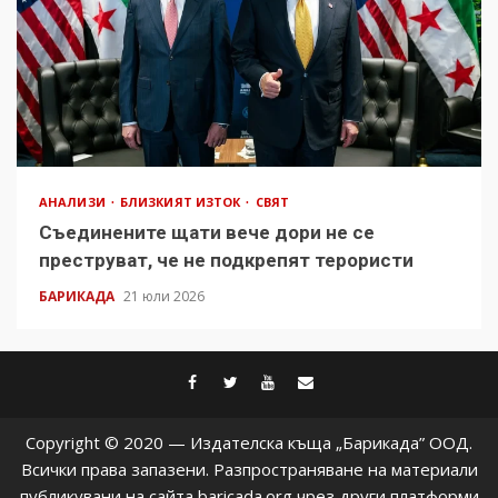
АНАЛИЗИ
БЛИЗКИЯТ ИЗТОК
СВЯТ
Съединените щати вече дори не се
преструват, че не подкрепят терористи
БАРИКАДА
21 юли 2026
facebook
twitter
youtube
contact@baric
Copyright © 2020 — Издателска къща „Барикада” ООД.
Всички права запазени. Разпространяване на материали
публикувани на сайта baricada.org чрез други платформи