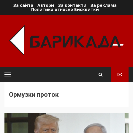
Skip
За сайта
Автори
За контакти
За реклама
Политика относно Бисквитки
to
content
Primary
Menu
Ормузки проток