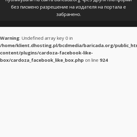
без писмено разрешение на издателя на портала е
забранено.
Warning
: Undefined array key 0 in
/home/klient.dhosting.pl/bcdmedia/baricada.org/public_h
content/plugins/cardoza-facebook-like-
box/cardoza_facebook_like_box.php
on line
924