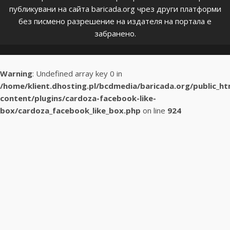
публикувани на сайта baricada.org чрез други платформи
без писмено разрешение на издателя на портала е
забранено.
Warning
: Undefined array key 0 in
/home/klient.dhosting.pl/bcdmedia/baricada.org/public_h
content/plugins/cardoza-facebook-like-
box/cardoza_facebook_like_box.php
on line
924