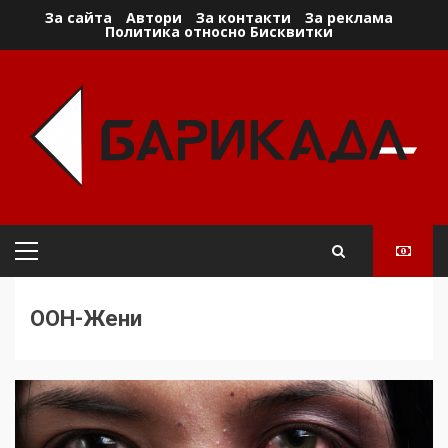
Skip
За сайта
Автори
За контакти
За реклама
Политика относно Бисквитки
to
content
Primary
Menu
ООН-Жени