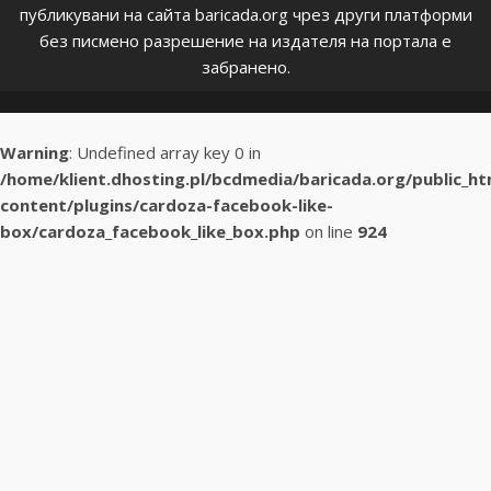
публикувани на сайта baricada.org чрез други платформи
без писмено разрешение на издателя на портала е
забранено.
Warning
: Undefined array key 0 in
/home/klient.dhosting.pl/bcdmedia/baricada.org/public_h
content/plugins/cardoza-facebook-like-
box/cardoza_facebook_like_box.php
on line
924