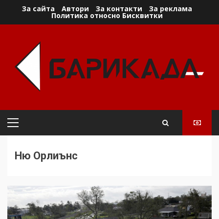
Skip
За сайта
Автори
За контакти
За реклама
Политика относно Бисквитки
to
content
Primary
Menu
Ню Орлиънс