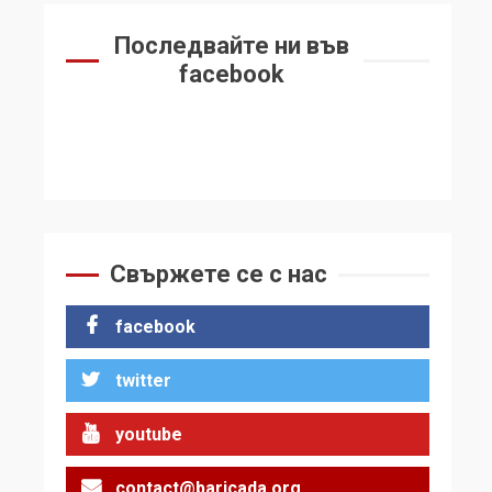
Последвайте ни във
facebook
Свържете се с нас
facebook
twitter
youtube
contact@baricada.org