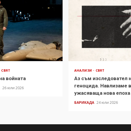
СВЯТ
АНАЛИЗИ
СВЯТ
на войната
Аз съм изследовател 
геноцида. Навлизаме 
А
26 юли 2026
ужасяваща нова епоха
БАРИКАДА
24 юли 2026