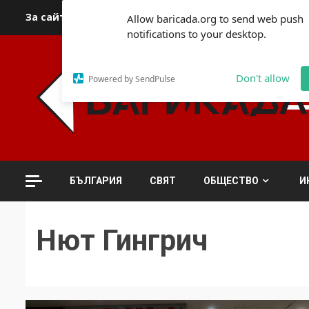
Skip
За сайта
Автори
За контакти
За реклама
Полит
Allow baricada.org to send web push
to
notifications to your desktop.
content
Don't allow
Powered by SendPulse
БЪЛГАРИЯ
СВЯТ
ОБЩЕСТВО
И
Нют Гингрич