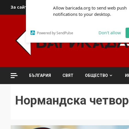
Skip
За сайта
Автори
За контакти
За реклама
Полит
Allow baricada.org to send web push
to
notifications to your desktop.
content
Don't allow
Powered by SendPulse
БЪЛГАРИЯ
СВЯТ
ОБЩЕСТВО
И
Нормандска четвор