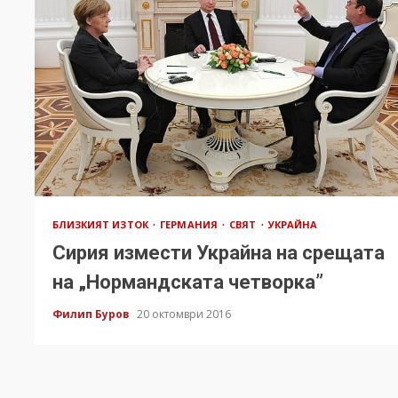
БЛИЗКИЯТ ИЗТОК
ГЕРМАНИЯ
СВЯТ
УКРАЙНА
Сирия измести Украйна на срещата
на „Нормандската четворка”
Филип Буров
20 октомври 2016