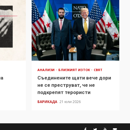
АНАЛИЗИ
БЛИЗКИЯТ ИЗТОК
СВЯТ
на
Съединените щати вече дори
в
не се преструват, че не
подкрепят терористи
БАРИКАДА
21 юли 2026