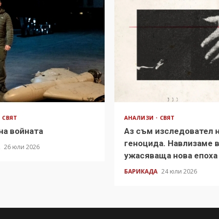
СВЯТ
АНАЛИЗИ
СВЯТ
на войната
Аз съм изследовател 
геноцида. Навлизаме 
А
26 юли 2026
ужасяваща нова епоха
БАРИКАДА
24 юли 2026