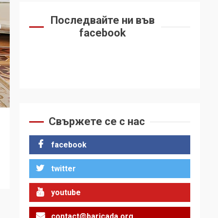
Последвайте ни във
facebook
Свържете се с нас
facebook
twitter
youtube
contact@baricada.org