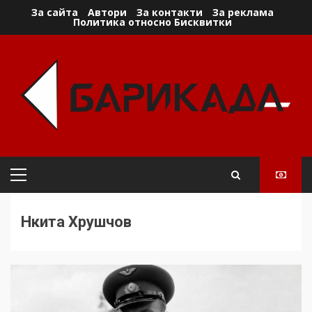
Skip
За сайта
Автори
За контакти
За реклама
Политика относно Бисквитки
to
content
Primary
Menu
Нкита Хрушчов