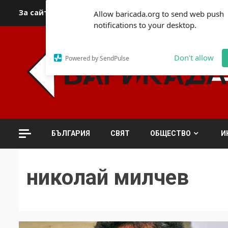
Skip
За сайта
Автори
За контакти
За реклама
Полит
Allow baricada.org to send web push
to
notifications to your desktop.
content
Don't allow
Powered by SendPulse
БЪЛГАРИЯ
СВЯТ
ОБЩЕСТВО
И
николай милчев