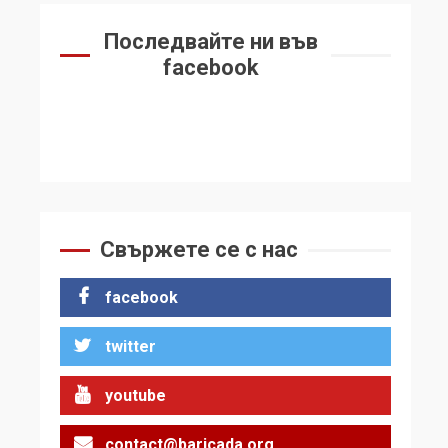
Последвайте ни във
facebook
Свържете се с нас
facebook
twitter
youtube
contact@baricada.org