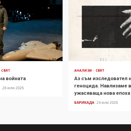
СВЯТ
АНАЛИЗИ
СВЯТ
на войната
Аз съм изследовател 
геноцида. Навлизаме 
А
26 юли 2026
ужасяваща нова епоха
БАРИКАДА
24 юли 2026