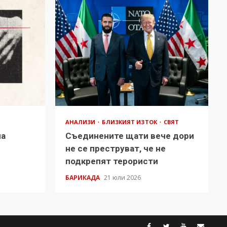
АНАЛИЗИ
БЛИЗКИЯТ ИЗТОК
СВЯТ
на
Съединените щати вече дори
в
не се преструват, че не
подкрепят терористи
БАРИКАДА
21 юли 2026