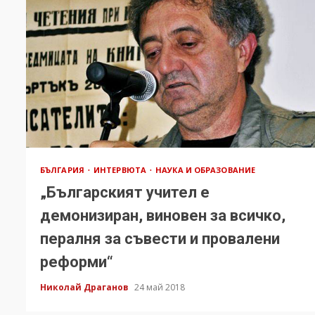
БЪЛГАРИЯ
ИНТЕРВЮТА
НАУКА И ОБРАЗОВАНИЕ
„Българският учител е
демонизиран, виновен за всичко,
пералня за съвести и провалени
реформи“
Николай Драганов
24 май 2018