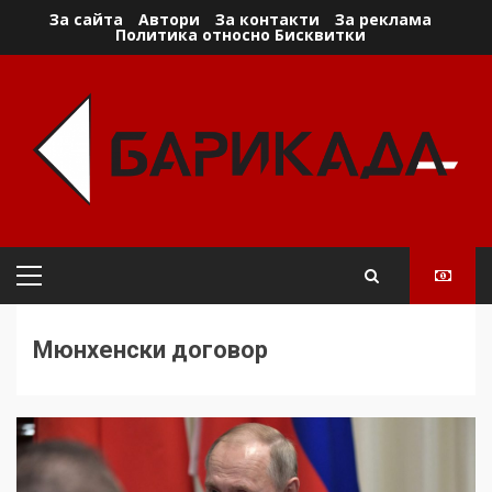
Skip
За сайта
Автори
За контакти
За реклама
Политика относно Бисквитки
to
content
Primary
Menu
Мюнхенски договор