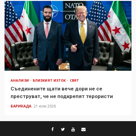
АНАЛИЗИ
БЛИЗКИЯТ ИЗТОК
СВЯТ
Съединените щати вече дори не се
преструват, че не подкрепят терористи
БАРИКАДА
21 юли 2026
facebook
twitter
youtube
contact@baric