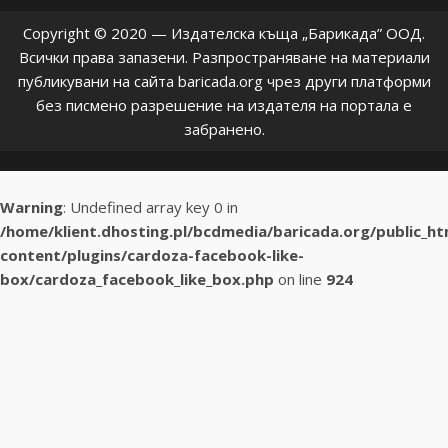
Copyright © 2020 — Издателска къща „Барикада” ООД.
Всички права запазени. Разпространяване на материали
публикувани на сайта baricada.org чрез други платформи
без писмено разрешение на издателя на портала е
забранено.
Warning
: Undefined array key 0 in
/home/klient.dhosting.pl/bcdmedia/baricada.org/public_h
content/plugins/cardoza-facebook-like-
box/cardoza_facebook_like_box.php
on line
924