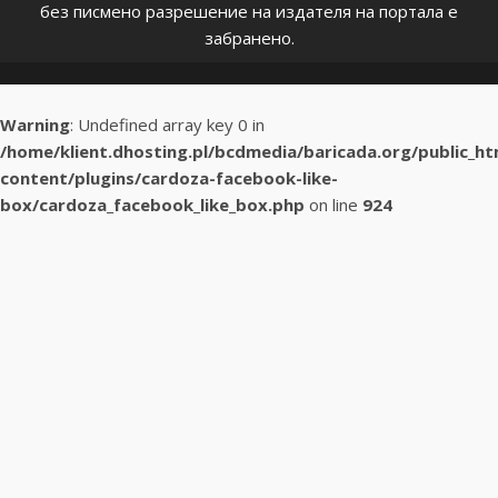
без писмено разрешение на издателя на портала е
забранено.
Warning
: Undefined array key 0 in
/home/klient.dhosting.pl/bcdmedia/baricada.org/public_h
content/plugins/cardoza-facebook-like-
box/cardoza_facebook_like_box.php
on line
924