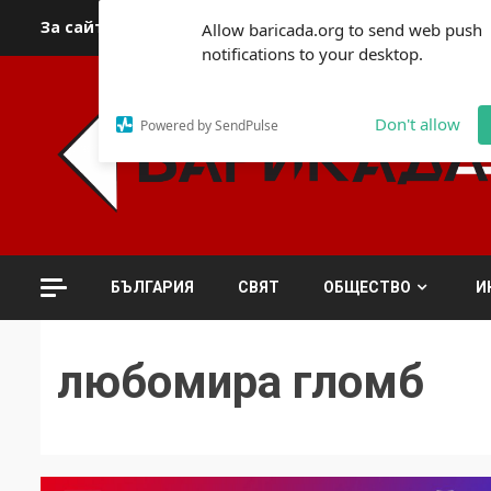
Skip
За сайта
Автори
За контакти
За реклама
Полит
Allow baricada.org to send web push
to
notifications to your desktop.
content
Don't allow
Powered by SendPulse
БЪЛГАРИЯ
СВЯТ
ОБЩЕСТВО
И
любомира гломб