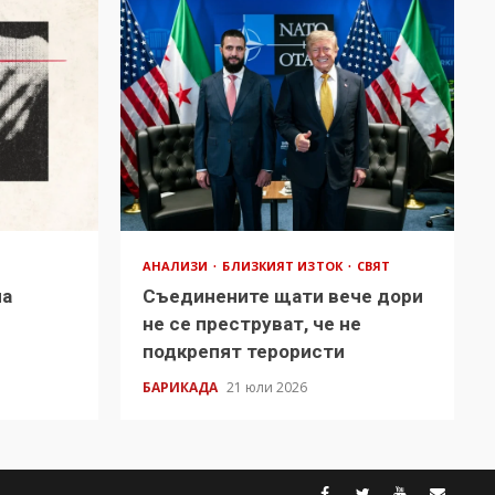
АНАЛИЗИ
БЛИЗКИЯТ ИЗТОК
СВЯТ
на
Съединените щати вече дори
в
не се преструват, че не
подкрепят терористи
БАРИКАДА
21 юли 2026