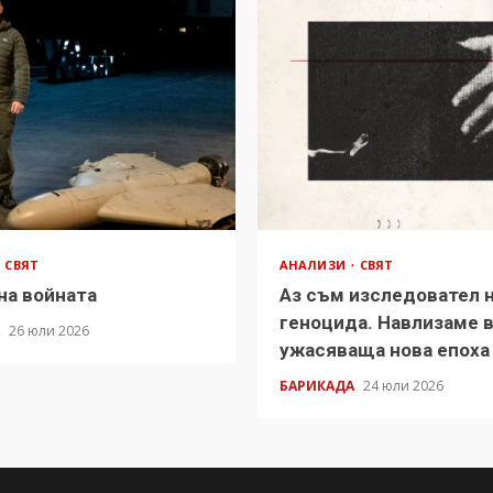
СВЯТ
АНАЛИЗИ
СВЯТ
на войната
Аз съм изследовател 
геноцида. Навлизаме 
А
26 юли 2026
ужасяваща нова епоха
БАРИКАДА
24 юли 2026