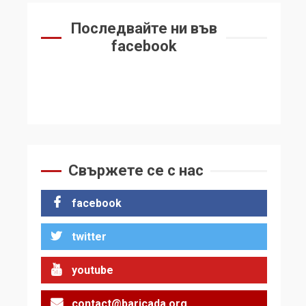
Последвайте ни във
facebook
Свържете се с нас
facebook
twitter
youtube
contact@baricada.org