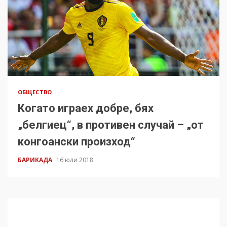
ОБЩЕСТВО
Когато играех добре, бях
„белгиец“, в противен случай – „от
конгоански произход“
БАРИКАДА
16 юли 2018