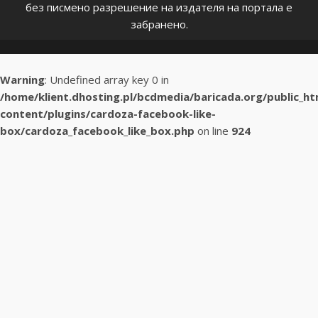
без писмено разрешение на издателя на портала е
забранено.
Warning
: Undefined array key 0 in
/home/klient.dhosting.pl/bcdmedia/baricada.org/public_h
content/plugins/cardoza-facebook-like-
box/cardoza_facebook_like_box.php
on line
924