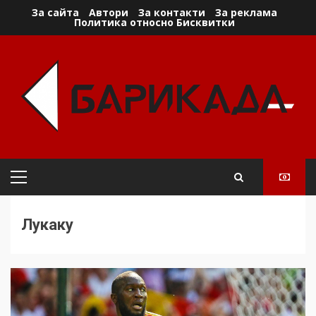
Skip
За сайта
Автори
За контакти
За реклама
Политика относно Бисквитки
to
content
Primary
Menu
Лукаку