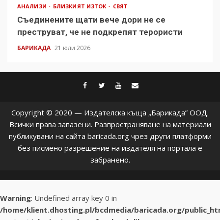
АНАЛИЗИ
БЛИЗКИЯТ ИЗТОК
СВЯТ
Съединените щати вече дори не се
преструват, че не подкрепят терористи
БАРИКАДА
21 юли 2026
facebook
twitter
youtube
contact@baric
Copyright © 2020 — Издателска къща „Барикада” ООД.
Всички права запазени. Разпространяване на материали
публикувани на сайта baricada.org чрез други платформи
без писмено разрешение на издателя на портала е
забранено.
Warning
: Undefined array key 0 in
/home/klient.dhosting.pl/bcdmedia/baricada.org/public_h