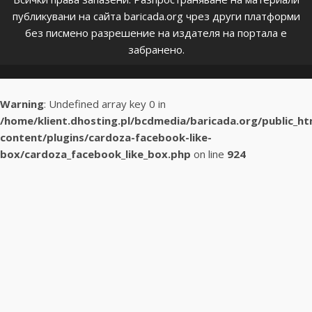
публикувани на сайта baricada.org чрез други платформи
без писмено разрешение на издателя на портала е
забранено.
Warning
: Undefined array key 0 in
/home/klient.dhosting.pl/bcdmedia/baricada.org/public_h
content/plugins/cardoza-facebook-like-
box/cardoza_facebook_like_box.php
on line
924