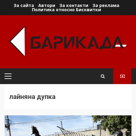
Skip
За сайта
Автори
За контакти
За реклама
Политика относно Бисквитки
to
content
Primary
Menu
лайняна дупка