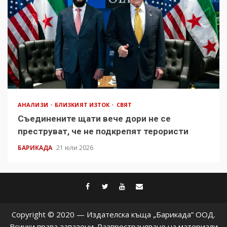
АНАЛИЗИ
БЛИЗКИЯТ ИЗТОК
СВЯТ
Съединените щати вече дори не се
преструват, че не подкрепят терористи
БАРИКАДА
21 юли 2026
facebook
twitter
youtube
contact@baric
Copyright © 2020 — Издателска къща „Барикада” ООД.
Всички права запазени. Разпространяване на материали