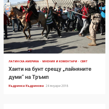
ЛАТИНСКА АМЕРИКА
МНЕНИЯ И КОМЕНТАРИ
СВЯТ
Хаити на бунт срещу „лайняните
думи” на Тръмп
Къдринка Къдринова
24 януари 2018