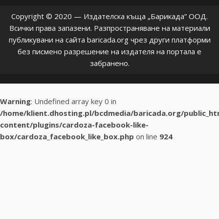
Copyright © 2020 — Издателска къща „Барикада” ООД.
Всички права запазени. Разпространяване на материали
публикувани на сайта baricada.org чрез други платформи
без писмено разрешение на издателя на портала е
забранено.
Warning
: Undefined array key 0 in
/home/klient.dhosting.pl/bcdmedia/baricada.org/public_h
content/plugins/cardoza-facebook-like-
box/cardoza_facebook_like_box.php
on line
924