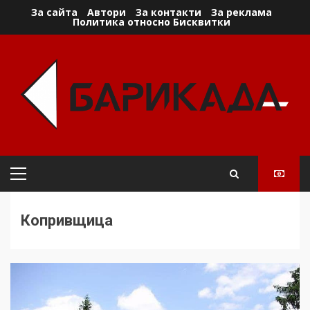
Skip
За сайта
Автори
За контакти
За реклама
Политика относно Бисквитки
to
content
Primary
Menu
Копривщица