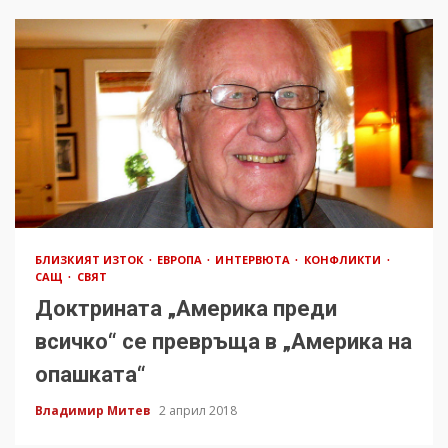
БЛИЗКИЯТ ИЗТОК
ЕВРОПА
ИНТЕРВЮТА
КОНФЛИКТИ
САЩ
СВЯТ
Доктрината „Америка преди
всичко“ се превръща в „Америка на
опашката“
Владимир Митев
2 април 2018