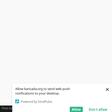
×
Allow baricada.org to send web push
notifications to your desktop.
Powered by SendPulse
Този сайт използва бисквитки (cookies). Ако желаете можете да научите
Allow
Don't allow