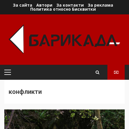
Skip
За сайта
Автори
За контакти
За реклама
Политика относно Бисквитки
to
content
Primary
Menu
конфликти