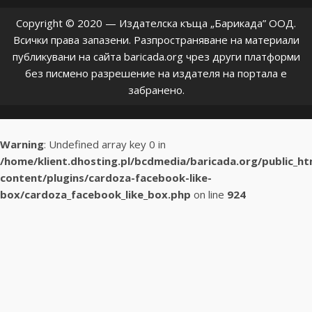
Copyright © 2020 — Издателска къща „Барикада” ООД.
Всички права запазени. Разпространяване на материали
публикувани на сайта baricada.org чрез други платформи
без писмено разрешение на издателя на портала е
забранено.
Warning
: Undefined array key 0 in
/home/klient.dhosting.pl/bcdmedia/baricada.org/public_h
content/plugins/cardoza-facebook-like-
box/cardoza_facebook_like_box.php
on line
924