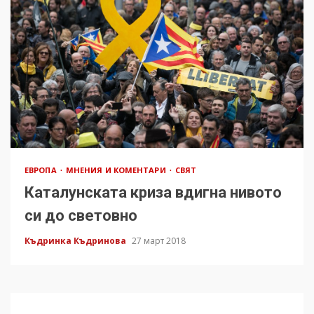
ЕВРОПА
МНЕНИЯ И КОМЕНТАРИ
СВЯТ
Каталунската криза вдигна нивото
си до световно
Къдринка Къдринова
27 март 2018