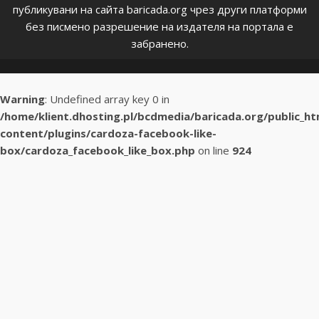
публикувани на сайта baricada.org чрез други платформи
без писмено разрешение на издателя на портала е
забранено.
Warning
: Undefined array key 0 in
/home/klient.dhosting.pl/bcdmedia/baricada.org/public_h
content/plugins/cardoza-facebook-like-
box/cardoza_facebook_like_box.php
on line
924