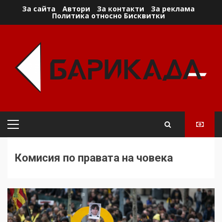
Skip
За сайта
Автори
За контакти
За реклама
Политика относно Бисквитки
to
content
Primary
Menu
Комисия по правата на човека