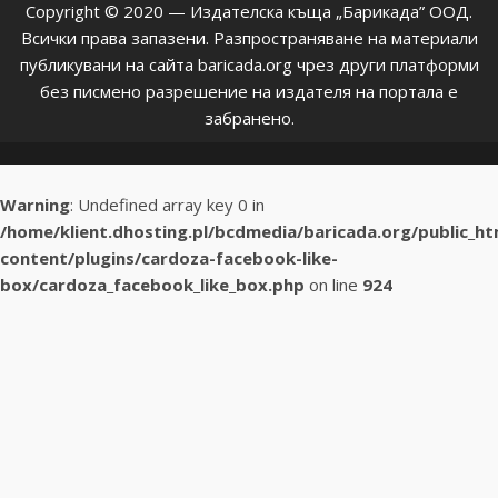
Copyright © 2020 — Издателска къща „Барикада” ООД.
Всички права запазени. Разпространяване на материали
публикувани на сайта baricada.org чрез други платформи
без писмено разрешение на издателя на портала е
забранено.
Warning
: Undefined array key 0 in
/home/klient.dhosting.pl/bcdmedia/baricada.org/public_h
content/plugins/cardoza-facebook-like-
box/cardoza_facebook_like_box.php
on line
924