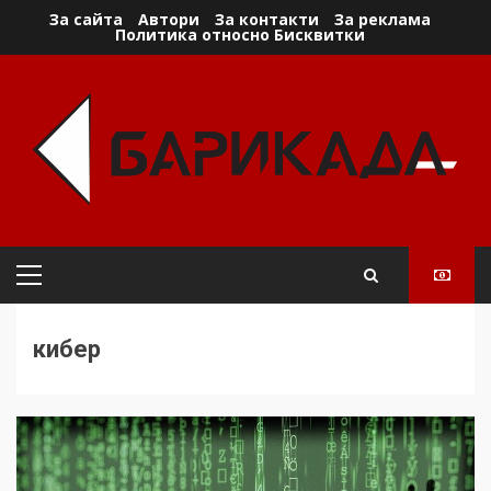
Skip
За сайта
Автори
За контакти
За реклама
Политика относно Бисквитки
to
content
Primary
Menu
кибер