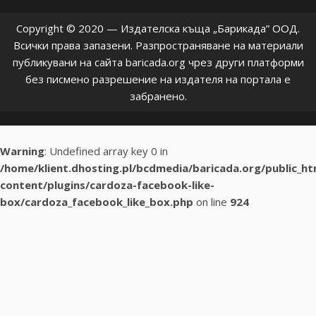
Copyright © 2020 — Издателска къща „Барикада” ООД.
Всички права запазени. Разпространяване на материали
публикувани на сайта baricada.org чрез други платформи
без писмено разрешение на издателя на портала е
забранено.
Warning
: Undefined array key 0 in
/home/klient.dhosting.pl/bcdmedia/baricada.org/public_h
content/plugins/cardoza-facebook-like-
box/cardoza_facebook_like_box.php
on line
924