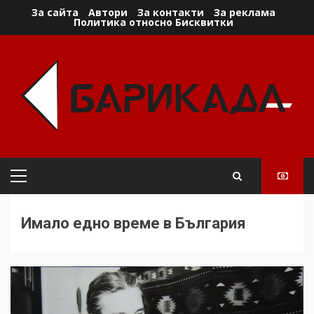
Skip
За сайта
Автори
За контакти
За реклама
Политика относно Бисквитки
to
content
Primary
Menu
Имало едно време в България