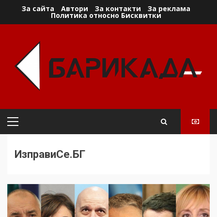
Skip
За сайта
Автори
За контакти
За реклама
Политика относно Бисквитки
to
content
Primary
Menu
ИзправиСе.БГ