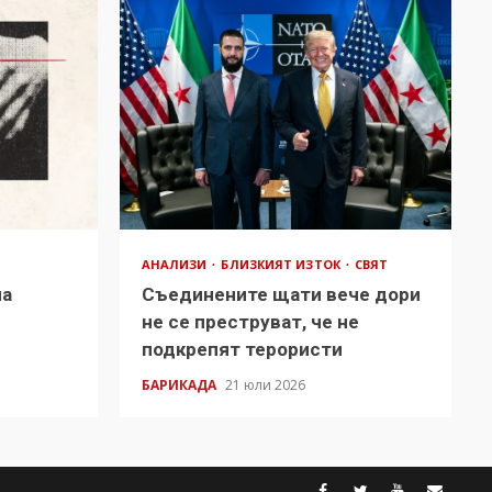
АНАЛИЗИ
БЛИЗКИЯТ ИЗТОК
СВЯТ
на
Съединените щати вече дори
в
не се преструват, че не
подкрепят терористи
БАРИКАДА
21 юли 2026