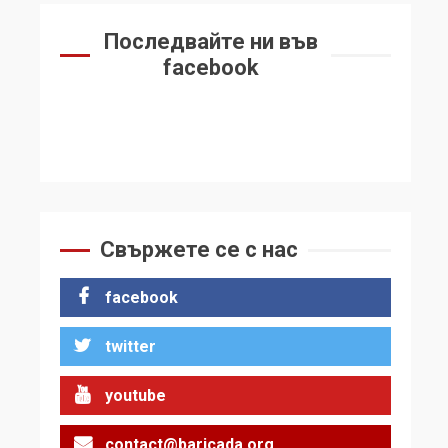
Последвайте ни във
facebook
Свържете се с нас
facebook
twitter
youtube
contact@baricada.org