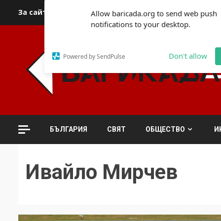
Skip
За сайта
Автори
За контакти
За реклама
Полит
Allow baricada.org to send web push
to
notifications to your desktop.
content
Don't allow
Powered by SendPulse
БЪЛГАРИЯ
СВЯТ
ОБЩЕСТВО
И
Ивайло Мирчев