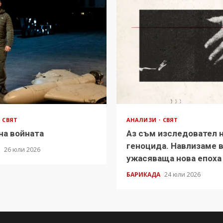
СВЯТ
АНАЛИЗИ
СВЯТ
на войната
Аз съм изследовател 
геноцида. Навлизаме 
А
26 юли 2026
ужасяваща нова епоха
БАРИКАДА
24 юли 2026