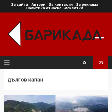
Skip
За сайта
Автори
За контакти
За реклама
Политика относно Бисквитки
to
content
Primary
Menu
дългов капан