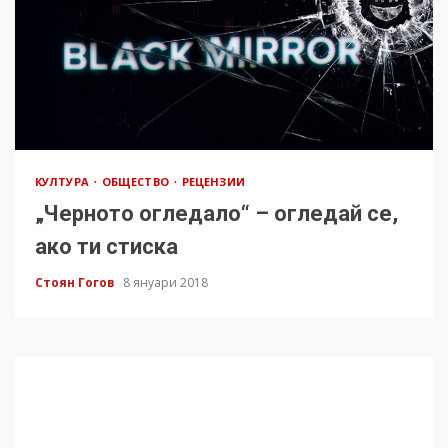
КУЛТУРА
ОБЩЕСТВО
РЕЦЕНЗИИ
„Черното огледало“ – огледай се,
ако ти стиска
Стоян Гогов
8 януари 2018