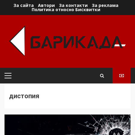
Skip
За сайта
Автори
За контакти
За реклама
Политика относно Бисквитки
to
content
Primary
Menu
дистопия