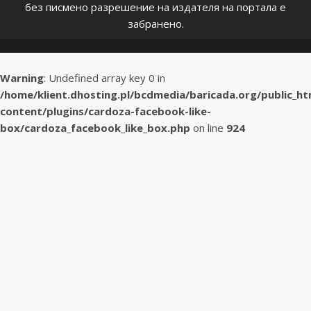
без писмено разрешение на издателя на портала е
забранено.
Warning
: Undefined array key 0 in
/home/klient.dhosting.pl/bcdmedia/baricada.org/public_h
content/plugins/cardoza-facebook-like-
box/cardoza_facebook_like_box.php
on line
924