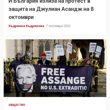
И България излиза на протест в
защита на Джулиан Асандж на 8
октомври
Къдринка Къдринова
7 октомври 2022
ОБЩЕСТВО