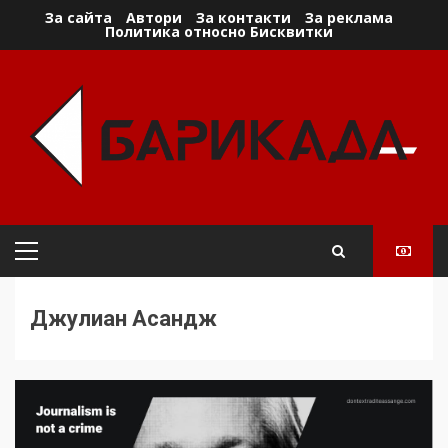
Skip
За сайта
Автори
За контакти
За реклама
Политика относно Бисквитки
to
content
Primary
Menu
Джулиан Асандж