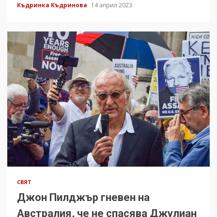
Къдринка Къдринова
14 април 2023
СВЯТ
Джон Пилджър гневен на
Австралия, че не спасява Джулиан