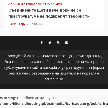
АНАЛИЗИ
БЛИЗКИЯТ ИЗТОК
СВЯТ
Съединените щати вече дори не се
преструват, че не подкрепят терористи
БАРИКАДА
21 юли 2026
facebook
twitter
youtube
contact@baric
Copyright © 2020 — Издателска къща „Барикада” ООД.
Всички права запазени. Разпространяване на материали
публикувани на сайта baricada.org чрез други платформи
без писмено разрешение на издателя на портала е
забранено.
Warning
: Undefined array key 0 in
/home/klient.dhosting.pl/bcdmedia/baricada.org/public_h