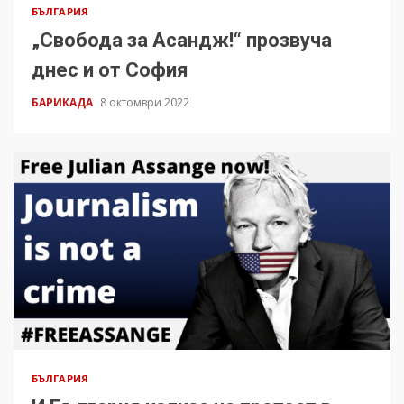
БЪЛГАРИЯ
„Свобода за Асандж!“ прозвуча
днес и от София
БАРИКАДА
8 октомври 2022
БЪЛГАРИЯ