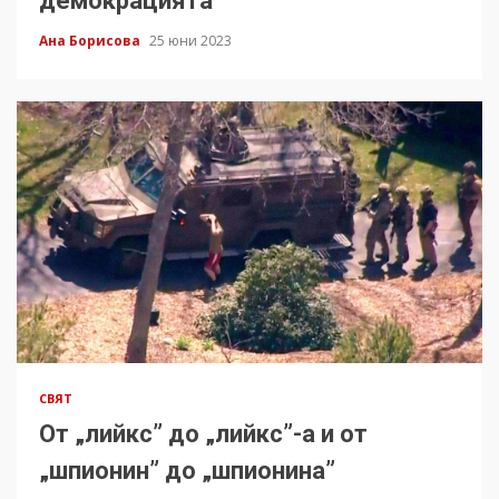
демокрацията
Ана Борисова
25 юни 2023
СВЯТ
От „лийкс” до „лийкс”-а и от
„шпионин” до „шпионина”