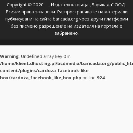
Copyright © 2020 — Издателска къща „Барикада” ООД.
Всички права запазени. Разпространяване на материали
публикувани на сайта baricada.org чрез други платформи
без писмено разрешение на издателя на портала е
забранено.
Warning
: Undefined array key 0 in
/home/klient.dhosting.pl/bcdmedia/baricada.org/public_h
content/plugins/cardoza-facebook-like-
box/cardoza_facebook_like_box.php
on line
924