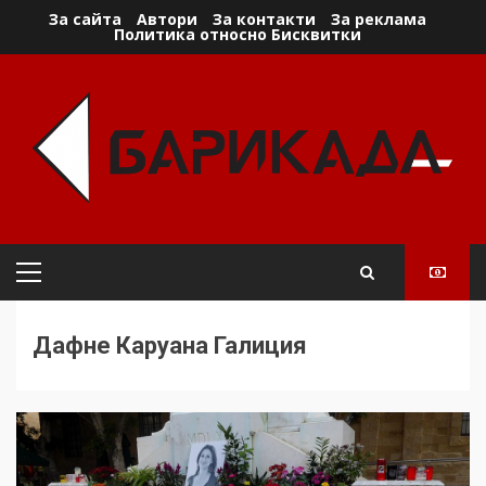
Skip
За сайта
Автори
За контакти
За реклама
Политика относно Бисквитки
to
content
Primary
Menu
Дафне Каруана Галиция