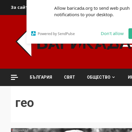
Skip
За сайта
Автори
За контакти
За реклама
Полит
Allow baricada.org to send web push
to
notifications to your desktop.
content
Don't allow
Powered by SendPulse
БЪЛГАРИЯ
СВЯТ
ОБЩЕСТВО
И
гео