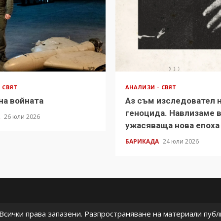
СВЯТ
АНАЛИЗИ
СВЯТ
на войната
Аз съм изследовател 
геноцида. Навлизаме 
А
26 юли 2026
ужасяваща нова епоха
БАРИКАДА
24 юли 2026
сички права запазени. Разпространяване на материали публи