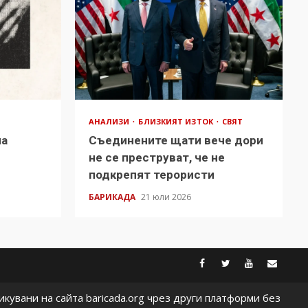
АНАЛИЗИ
БЛИЗКИЯТ ИЗТОК
СВЯТ
на
Съединените щати вече дори
в
не се преструват, че не
подкрепят терористи
БАРИКАДА
21 юли 2026
facebook
twitter
youtub
cont
кувани на сайта baricada.org чрез други платформи без