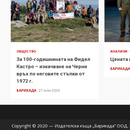
ОБЩЕСТВО
АНАЛИЗИ
За 100-годишнината на Фидел
Цената 
Кастро – изкачване на Черни
БАРИКАД
връх по неговите стъпки от
1972 г.
БАРИКАДА
27 юли 2026
Copyright © 2020 — Издателска къща „Барикада” ООД. В