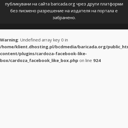
публикувани на сайта baricada.org чрез други платформи
без писмено разрешение на издателя на портала е
забранено.
Warning
: Undefined array key 0 in
/home/klient.dhosting.pl/bcdmedia/baricada.org/public_h
content/plugins/cardoza-facebook-like-
box/cardoza_facebook_like_box.php
on line
924