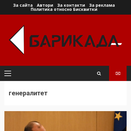
Skip
За сайта
Автори
За контакти
За реклама
Политика относно Бисквитки
to
content
Primary
Menu
генералитет