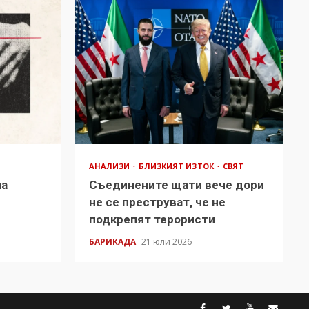
АНАЛИЗИ
БЛИЗКИЯТ ИЗТОК
СВЯТ
на
Съединените щати вече дори
в
не се преструват, че не
подкрепят терористи
БАРИКАДА
21 юли 2026