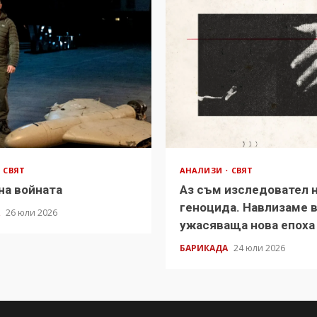
СВЯТ
АНАЛИЗИ
СВЯТ
на войната
Аз съм изследовател 
геноцида. Навлизаме 
А
26 юли 2026
ужасяваща нова епоха
БАРИКАДА
24 юли 2026