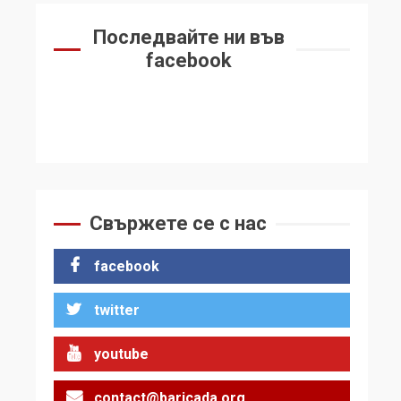
Последвайте ни във
facebook
Свържете се с нас
facebook
twitter
youtube
contact@baricada.org