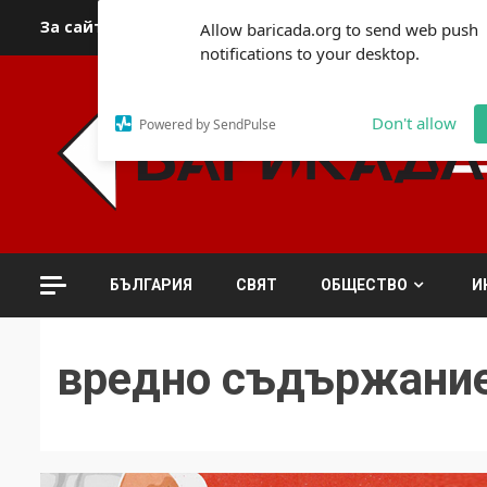
Skip
За сайта
Автори
За контакти
За реклама
Полит
Allow baricada.org to send web push
to
notifications to your desktop.
content
Don't allow
Powered by SendPulse
БЪЛГАРИЯ
СВЯТ
ОБЩЕСТВО
И
вредно съдържани