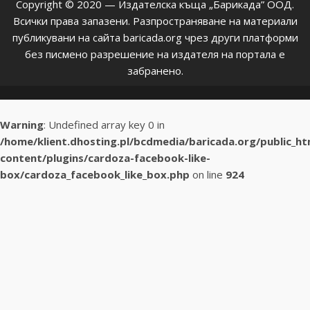
Copyright © 2020 — Издателска къща „Барикада” ООД.
Всички права запазени. Разпространяване на материали
публикувани на сайта baricada.org чрез други платформи
без писмено разрешение на издателя на портала е
забранено.
Warning
: Undefined array key 0 in
/home/klient.dhosting.pl/bcdmedia/baricada.org/public_h
content/plugins/cardoza-facebook-like-
box/cardoza_facebook_like_box.php
on line
924