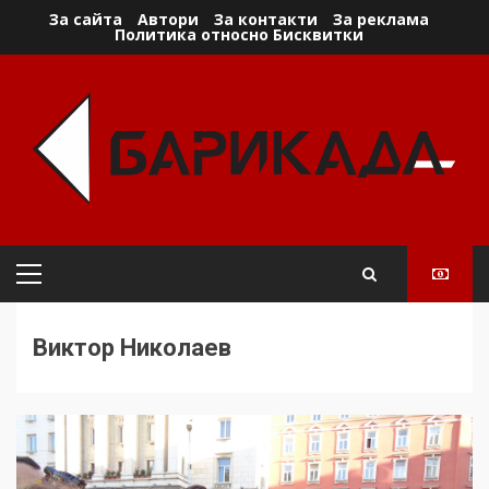
Skip
За сайта
Автори
За контакти
За реклама
Политика относно Бисквитки
to
content
Primary
Menu
Виктор Николаев