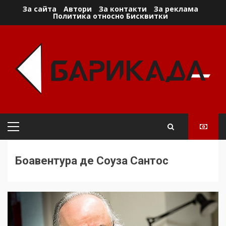
Skip
За сайта
Автори
За контакти
За реклама
Политика относно Бисквитки
to
content
Primary
Menu
Боавентура де Соуза Сантос