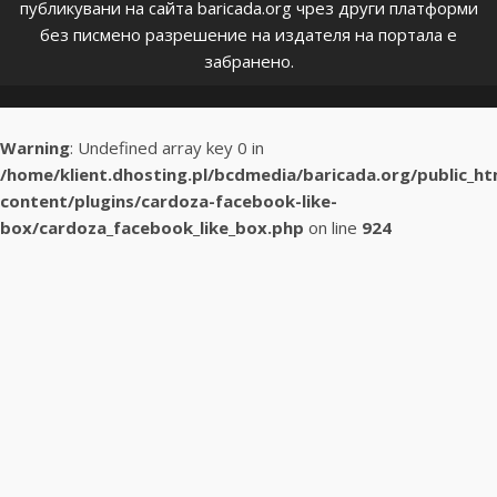
публикувани на сайта baricada.org чрез други платформи
без писмено разрешение на издателя на портала е
забранено.
Warning
: Undefined array key 0 in
/home/klient.dhosting.pl/bcdmedia/baricada.org/public_h
content/plugins/cardoza-facebook-like-
box/cardoza_facebook_like_box.php
on line
924