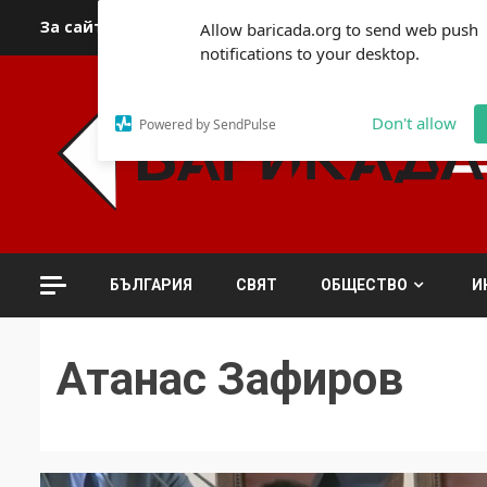
Skip
За сайта
Автори
За контакти
За реклама
Полит
Allow baricada.org to send web push
to
notifications to your desktop.
content
Don't allow
Powered by SendPulse
БЪЛГАРИЯ
СВЯТ
ОБЩЕСТВО
И
Атанас Зафиров