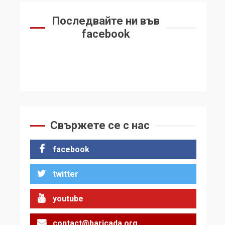
Последвайте ни във
facebook
Свържете се с нас
facebook
twitter
youtube
contact@baricada.org