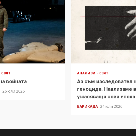
СВЯТ
АНАЛИЗИ
СВЯТ
на войната
Аз съм изследовател 
геноцида. Навлизаме 
А
26 юли 2026
ужасяваща нова епоха
БАРИКАДА
24 юли 2026