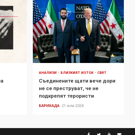
АНАЛИЗИ
БЛИЗКИЯТ ИЗТОК
СВЯТ
на
Съединените щати вече дори
в
не се преструват, че не
подкрепят терористи
БАРИКАДА
21 юли 2026