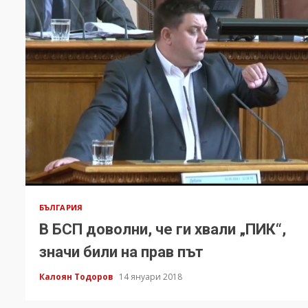
БЪЛГАРИЯ
В БСП доволни, че ги хвали „ПИК“,
значи били на прав път
Калоян Тодоров
14 януари 2018