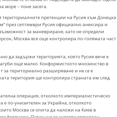
а море – поне засега.
я териториалните претенции на Русия към Донецка
ум“ през септември Русия официално анексира и
 възможност за маневриране, като не определи
Херсон, Москва все още контролира по-голямата част
чно да задържи територията, която Русия вече е
загуби още малко. Конформисткото мнозинство в
ит за териториално разширяване и не се е
ската територия ще контролира страната им след
азателна операция, отколкото империалистическо
та е по-унизителен за Украйна, отколкото
оито Москва се опита да наложи на Киев в
з февруари, Путин ще се чувства оправдан.