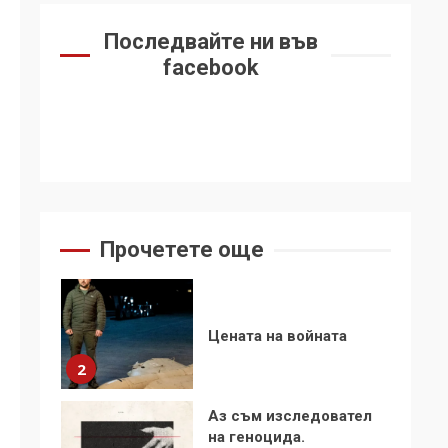
6
се“
Последвайте ни във
Удължаването на
facebook
„Чат контрола“ в ЕС е
обида за
демокрацията
7
За 100-годишнината
на Фидел Кастро –
изкачване на Черни
връх по неговите
1
Прочетете още
стъпки от 1972 г.
Цената на войната
2
Аз съм изследовател
на геноцида.