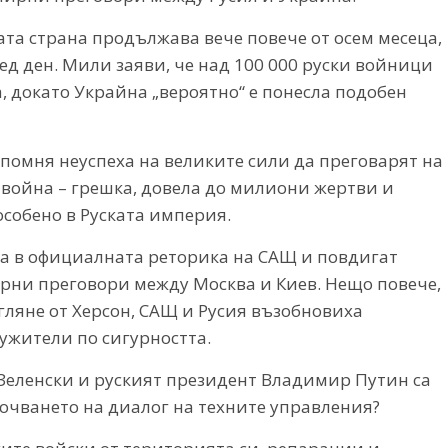
та страна продължава вече повече от осем месеца,
ед ден. Мили заяви, че над 100 000 руски войници
, докато Украйна „вероятно“ е понесла подобен
ипомня неуспеха на великите сили да преговарят на
 война – грешка, довела до милиони жертви и
собено в Руската империя.
а в официалната реторика на САЩ и повдигат
рни преговори между Москва и Киев. Нещо повече,
ляне от Херсон, САЩ и Русия възобновиха
ужители по сигурността.
Зеленски и руският президент Владимир Путин са
почването на диалог на техните управления?