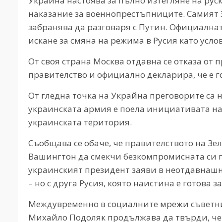
Украйна настоява за пълно изтегляне на рус
наказание за военнопрестъпниците. Самият 
забранява да разговаря с Путин. Официалнат
искане за смяна на режима в Русия като усло
От своя страна Москва отдавна се отказа от
правителство и официално декларира, че е г
От гледна точка на Украйна преговорите са н
украинската армия е поела инициативата на
украинската територия.
Съобщава се обаче, че правителството на Зел
Вашингтон да смекчи безкомпромисната си п
украинският президент заяви в неотдавнашно 
– но с друга Русия, която наистина е готова за
Междувременно в социалните мрежи съветник
Михайло Подоляк продължава да твърди, че 