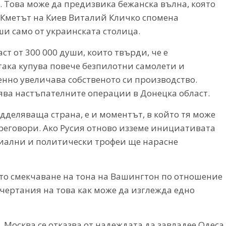
 Това може да предизвика бежанска вълна, която
 Кметът на Киев Виталий Кличко спомена
и само от украинската столица.
ст от 300 000 души, които твърди, че е
така купува повече безпилотни самолети и
нно увеличава собственото си производство.
вява настъпателните операции в Донецка област.
дделяваща страна, е и моментът, в който тя може
реговори. Ако Русия отново изземе инициативата
риални и политически трофеи ще нарасне
ото смекчаване на тона на Вашингтон по отношение
чертания на това как може да изглежда едно
, Москва се отказва от надеждата да завладее Одеса