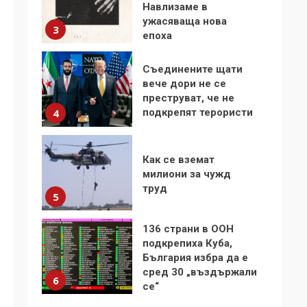
Навлизаме в
ужасяваща нова
3
епоха
Съединените щати
вече дори не се
преструват, че не
подкрепят терористи
4
Как се вземат
милиони за чужд
труд
5
136 страни в ООН
подкрепиха Куба,
България избра да е
сред 30 „въздържали
6
се“