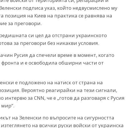
ките войски от територията си, репарации и
Зеленски подписа указ, който недвусмислено му
а позиция на Киев на практика се равнява на
вие за преговори.
 предишната си цел да отстрани украинското
отова за преговори без никакви условия.
ачин Русия да спечели време в момент, когато
 фронта и е освободила обширни части от
енски е подложено на натиск от страна на
озиция. Вероятно реагирайки на тези сигнали,
интервю за CNN, че е „готов да разговаря с Русия
 мир“.
ът на Зеленски по въпросите на сигурността
изтеглянето на всички руски войски от украинска