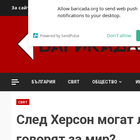
Skip
За сайта
Автори
За контакти
За реклама
Полит
Allow baricada.org to send web push
to
notifications to your desktop.
content
Don't allow
Powered by SendPulse
БЪЛГАРИЯ
СВЯТ
ОБЩЕСТВО
И
СВЯТ
След Херсон могат 
говорят за мир?