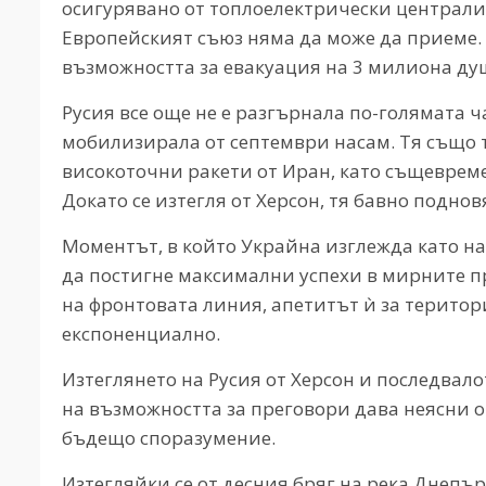
осигурявано от топлоелектрически централи.
Европейският съюз няма да може да приеме.
възможността за евакуация на 3 милиона душ
Русия все още не е разгърнала по-голямата ча
мобилизирала от септември насам. Тя също 
високоточни ракети от Иран, като същевреме
Докато се изтегля от Херсон, тя бавно подно
Моментът, в който Украйна изглежда като на
да постигне максимални успехи в мирните п
на фронтовата линия, апетитът ѝ за терито
експоненциално.
Изтеглянето на Русия от Херсон и последвал
на възможността за преговори дава неясни о
бъдещо споразумение.
Изтегляйки се от десния бряг на река Днепър