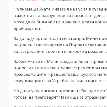
Пълномащабната инвазия на Русия в съседна
а жертвите и разрушенията нарастват ден сл
може да са били убити и ранени в тази война
брой жертви.
За да подчертае тезата си за мира, Мили пр
по-ранен етап по време на Първата световна
катастрофални събития в няколко държави, о
Забележките на Мили представляват промян
въпроси относно евентуален стремеж към ми
през седмиците, предшестващи руското изтег
комуникацията за Украйна на ниво висши сл
Но дали украинският президент Володимир 
готови да преговарят? И как ще се отрази за