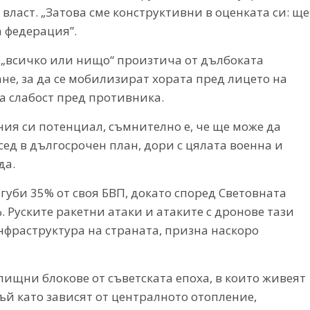
власт. „Затова сме конструктивни в оценката си: ще
 федерация”.
в „всичко или нищо“ произтича от дълбоката
ане, за да се мобилизират хората пред лицето на
на слабост пред противника.
ия си потенциал, съмнително е, че ще може да
ед в дългосрочен план, дори с цялата военна и
да.
агуби 35% от своя БВП, докато според Световната
. Руските ракетни атаки и атаките с дронове тази
фраструктура на страната, призна наскоро
ищни блокове от съветската епоха, в които живеят
ъй като зависят от централното отопление,