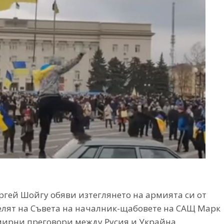
ргей Шойгу обяви изтеглянето на армията си от
елят на Съвета на началник-щабовете на САЩ Марк
 мирни преговори между Русия и Украйна.