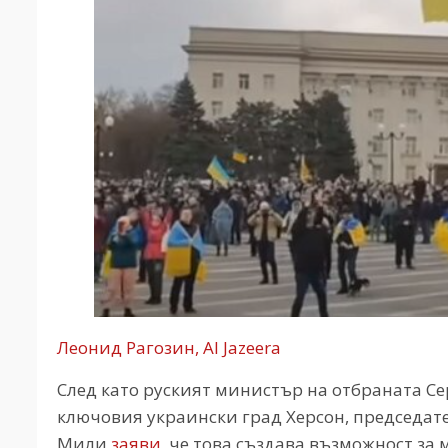
Леонид Рагозин, Al Jazeera
След като руският министър на отбраната Се
ключовия украински град Херсон, председат
Мили
заяви
, че това създава възможност за