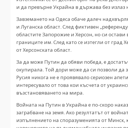
и да превърне Украйна в държава без излаз н
Завземането на Одеса обаче далеч надхвърл
и Луганска област. След фиктивен „референд
областите Запорожие и Херсон, но си остави
границите им. След като се изтегли от град 
от Херсонската област.
За да може Путин да обяви победа, е достатъ
окупирала. Той дори може да си позволи да 
Русия никога не е проявявало сериозен апет
интересувало от това кои късчета от украин
възстановяването на мира.
Войната на Путин в Украйна е по-скоро нак
заграбване на земя. Ако резултатът от война
изпълнението на споразуменията от Минск, к
навечерието на пълномащабната инвазия пре