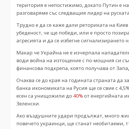
територия е непостижимо, докато Путин е на 
разговаряме със следващия лидер на руската
Трудно е да се каже дали реториката на Кие
убеденост, че ще победи, или е просто позир
агресията и да се избегне сигнализирането 
Макар че Украйна не е изчерпала нападателн
води война на изтощение с по-мощния си със
финансова подкрепа, която получава от Запа
Очаква се до края на годината страната да з
банка икономиката на Русия ще се свие с 4,5%
есен са унищожили до
40%
от енергийната ин
Зеленски.
Ако въздушните удари продължат, много жил
повечето украинци, ще станат необитаеми, т